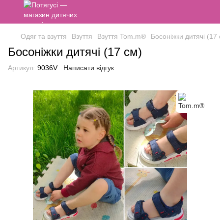
Одяг та взуття
Взуття
Взуття Tom.m®
Босоніжки дитячі (17 
Босоніжки дитячі (17 см)
Артикул:
9036V
Написати відгук