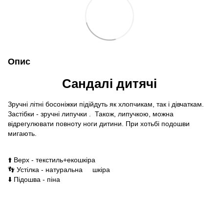
Опис
Сандалі дитячі
Зручні літні босоніжки підійдуть як хлопчикам, так і дівчаткам.
Застібки - зручні липучки . Також, липучкою, можна
відрегулювати повноту ноги дитини. При хотьбі подошви
мигають.
⬆️ Верх - текстиль+екошкіра
👣 Устілка - натуральна шкіра
⬇️ Підошва - піна