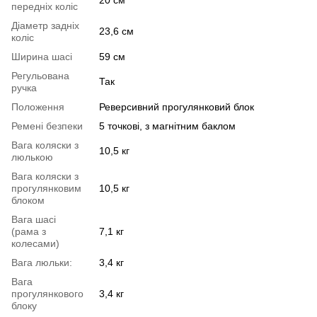
передніх коліс
Діаметр задніх
23,6 см
коліс
Ширина шасі
59 см
Регульована
Так
ручка
Положення
Реверсивний прогулянковий блок
Ремені безпеки
5 точкові, з магнітним баклом
Вага коляски з
10,5 кг
люлькою
Вага коляски з
прогулянковим
10,5 кг
блоком
Вага шасі
(рама з
7,1 кг
колесами)
Вага люльки:
3,4 кг
Вага
прогулянкового
3,4 кг
блоку