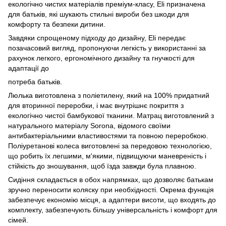
екологічно чистих матеріалів преміум-класу, Eli призначена
для батьків, які шукають стильні вироби без шкоди для
комфорту та безпеки дитини.
Завдяки спрощеному підходу до дизайну, Eli передає
позачасовий вигляд, пропонуючи легкість у використанні за
рахунок легкого, ергономічного дизайну та гнучкості для
адаптації до
потреба батьків.
Люлька виготовлена ​​з поліетилену, який на 100% придатний
для вторинної переробки, і має внутрішнє покриття з
екологічно чистої бамбукової тканини.
Матрац виготовлений з
натурального матеріалу Sorona, відомого своїми
антибактеріальними властивостями та повною переробкою.
Поліуретанові колеса виготовлені за передовою технологією,
що робить їх легшими, м'якими, підвищуючи маневреність і
стійкість до зношування, щоб їзда завжди була плавною.
Сидіння складається в обох напрямках, що дозволяє батькам
зручно переносити коляску при необхідності.
Окрема функція
забезпечує економію місця, а адаптери висоти, що входять до
комплекту, забезпечують більшу універсальність і комфорт для
сімей.