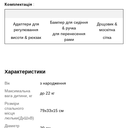
Комплектація
:
Бампер для сидіння
Адаптери для
Дощовик &
& ручка
регулювання
москітна
для перенесення
висоти & рюкзак
сітка
рами
Характеристики
Вік
з народження
Максимальна
до 22 кг
вага дитини, кг
Розміри
спального
79х33х15 см
місця
люльки(ДхШхВ)
Діаметр
20 см