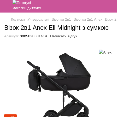
Коляски
Універсальні
Візочки 2в1
Візочки 2в1 Anex
Візок 2
Візок 2в1 Anex Eli Midnight з сумкою
Артикул:
8885020501414
Написати відгук
−13%