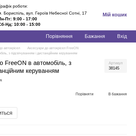
Графік роботи:
м. Бориспіль, вул. Героїв Небесної Сотні, 17
Мій кошик
Пн-Пт: 9:00 - 17:00
Сб-Нд: 10:00 - 15:00
Порівняння
Бажання
Вхід
до автокрісел
Аксесуари до автокрісел FreeON
біль, з підсвічуванням і дистанційним керуванням
о FreeON в автомобіль, з
Артикул
38145
танційним керуванням
к
Порівняти
В бажання
иться