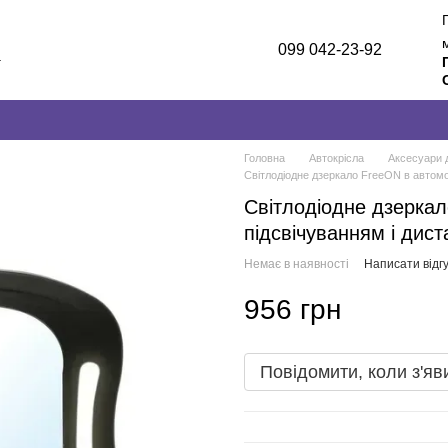
099 042-23-92
а
лог
и
Головна
Автокрісла
Аксесуари 
Світлодіодне дзеркало FreeON в автомо
Світлодіодне дзеркал
підсвічуванням і дис
Немає в наявності
Написати відгу
956 грн
Повідомити, коли з'яв