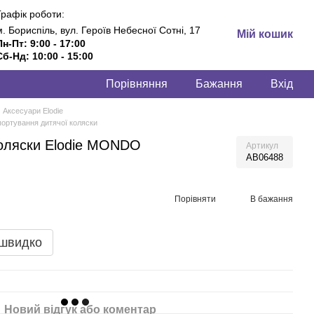
Графік роботи:
м. Бориспіль, вул. Героїв Небесної Сотні, 17
Мій кошик
Пн-Пт: 9:00 - 17:00
Сб-Нд: 10:00 - 15:00
Порівняння
Бажання
Вхід
Аксесуари Elodie
портування дитячої коляски
оляски Elodie MONDO
Артикул
AB06488
Порівняти
В бажання
 швидко
Новий відгук або коментар