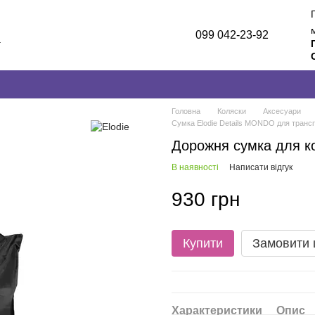
099 042-23-92
а
лог
и
Головна
Коляски
Аксесуари
Сумка Elodie Details MONDO для транс
Дорожня сумка для к
В наявності
Написати відгук
930 грн
Купити
Замовити
Характеристики
Опис