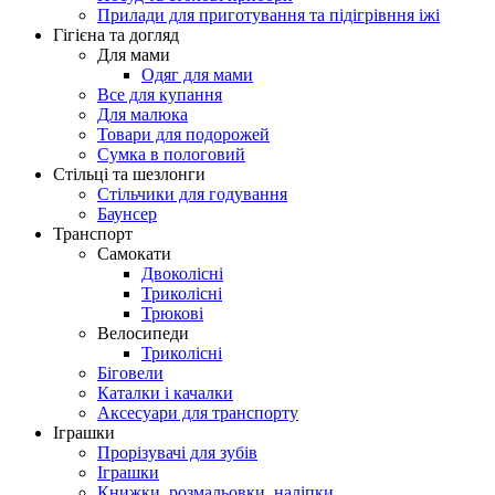
Прилади для приготування та підігрівння іжі
Гігієна та догляд
Для мами
Одяг для мами
Все для купання
Для малюка
Товари для подорожей
Сумка в пологовий
Стільці та шезлонги
Стільчики для годування
Баунсер
Транспорт
Самокати
Двоколісні
Триколісні
Трюкові
Велосипеди
Триколісні
Біговели
Каталки і качалки
Аксесуари для транспорту
Іграшки
Прорізувачі для зубів
Іграшки
Книжки, розмальовки, наліпки