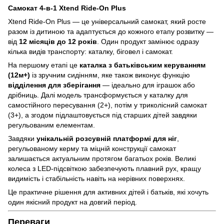
Самокат 4-в-1 Xtend Ride-On Plus
Xtend Ride-On Plus — це універсальний самокат, який росте
разом із дитиною та адаптується до кожного етапу розвитку —
від
12 місяців до 12 років
. Один продукт замінює одразу
кілька видів транспорту: каталку, біговел і самокат.
На першому етапі це
каталка з батьківським керуванням
(12м+)
із зручним сидінням, яке також виконує функцію
відділення для зберігання
— ідеально для іграшок або
дрібниць. Далі модель трансформується у каталку для
самостійного пересування (2+), потім у триколісний самокат
(3+), а згодом підлаштовується під старших дітей завдяки
регульованим елементам.
Завдяки
унікальній розсувній платформі для ніг
,
регульованому керму та міцній конструкції самокат
залишається актуальним протягом багатьох років. Великі
колеса з LED-підсвіткою забезпечують плавний рух, кращу
видимість і стабільність навіть на нерівних поверхнях.
Це практичне рішення для активних дітей і батьків, які хочуть
один якісний продукт на довгий період.
Переваги