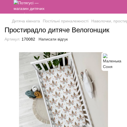
Дитяча кімната
Постільні приналежності
Наволочки, прости
Простирадло дитяче Велогонщик
Артикул:
170082
Написати відгук