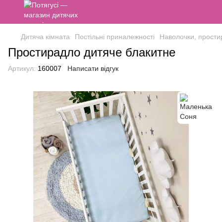
Дитяча кімната
Постільні приналежності
Наволочки, прости
Простирадло дитяче блакитне
Артикул:
160007
Написати відгук