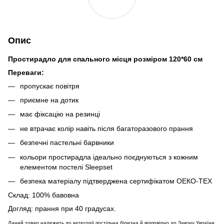
Опис
Простирадло для спального місця розміром 120*60 см
Переваги:
пропускає повітря
приємне на дотик
має фіксацію на резинці
не втрачає колір навіть після багаторазового прання
безпечні пастельні барвники
кольори простирадла ідеально поєднуються з кожним
елементом постелі Sleepset
безпека матеріалу підтверджена сертифікатом OЕКО-ТЕХ
Склад: 100% бавовна
Догляд: прання при 40 градусах.
Даний товар належить до категорії постільна білизна й відповідно до Закону України