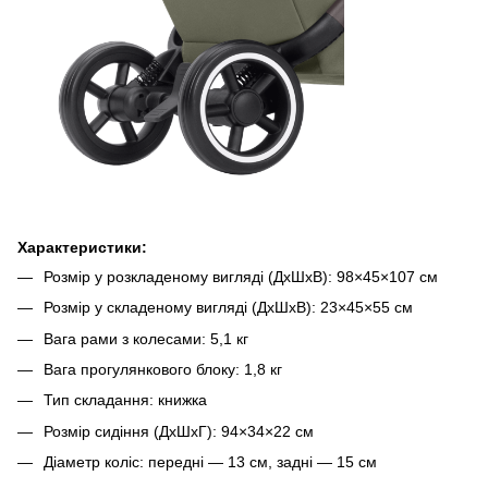
Характеристики:
Розмір у розкладеному вигляді (ДхШхВ): 98×45×107 см
Розмір у складеному вигляді (ДхШхВ): 23×45×55 см
Вага рами з колесами: 5,1 кг
Вага прогулянкового блоку: 1,8 кг
Тип складання: книжка
Розмір сидіння (ДхШхГ): 94×34×22 см
Діаметр коліс: передні — 13 см, задні — 15 см