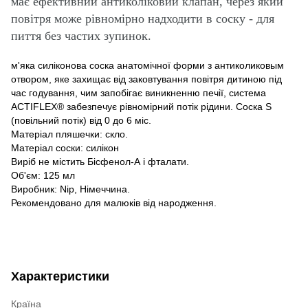
має ефективний антиколіковий клапан, через який
повітря може рівномірно надходити в соску - для
пиття без частих зупинок.
м'яка силіконова соска анатомічної форми з антиколиковым
отвором, яке захищає від заковтування повітря дитиною під
час годування, чим запобігає виникненню печії, система
ACTIFLEX® забезпечує рівномірний потік рідини. Соска S
(повільний потік) від 0 до 6 міс.
Матеріал пляшечки: скло.
Матеріал соски: силікон
Виріб не містить Бісфенол-А і фталати.
Об'єм: 125 мл
Виробник: Nip, Німеччина.
Рекомендовано для малюків від народження.
Характеристики
Країна