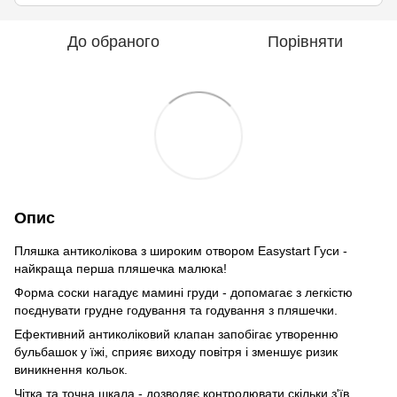
До обраного
Порівняти
Опис
Пляшка антиколікова з широким отвором Easystart Гуси -
найкраща перша пляшечка малюка!
Форма соски нагадує мамині груди - допомагає з легкістю
поєднувати грудне годування та годування з пляшечки.
Ефективний антиколіковий клапан запобігає утворенню
бульбашок у їжі, сприяє виходу повітря і зменшує ризик
виникнення кольок.
Чітка та точна шкала - дозволяє контролювати скільки з'їв