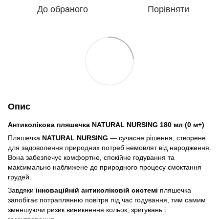
До обраного
Порівняти
Опис
Антиколікова пляшечка NATURAL NURSING 180 мл (0 м+)
Пляшечка
NATURAL NURSING
— сучасне рішення, створене
для задоволення природних потреб немовлят від народження.
Вона забезпечує комфортне, спокійне годування та
максимально наближене до природного процесу смоктання
грудей.
Завдяки
інноваційній антиколіковій системі
пляшечка
запобігає потраплянню повітря під час годування, тим самим
зменшуючи ризик виникнення кольок, зригувань і