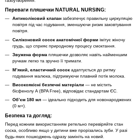
газоутворення.
Переваги пляшечки NATURAL NURSING:
Антиколіковий клапан
забезпечує правильну циркуляцію
повітря під час годування, зменшуючи ризик заковтування
повітря.
Силіконовий сосок анатомічної форми
імітує жіночу
грудь, що сприяє природному процесу смоктання.
Звужена форма
пляшечки дозволяє навіть найменшим
ручкам легко та зручно її тримати.
М’який, еластичний сосок
адаптується до ритму
годування малюка, підтримуючи плавний потік молока.
Високоякісні безпечні матеріали
— не містить
бісфенолу А (BPA Free), відповідає стандартам ЄС.
Об’єм 180 мл
— ідеально підходить для новонароджених
(0 м+).
Безпека та догляд:
Перед кожним використанням ретельно перевіряйте стан
соска, особливо якщо у дитини вже прорізались зуби. У разі
будь-яких пошкоджень одразу замініть на новий.