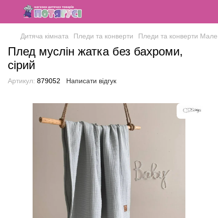
Дитяча кімната
Пледи та конверти
Пледи та конверти Мале
Плед муслін жатка без бахроми,
сірий
Артикул:
879052
Написати відгук