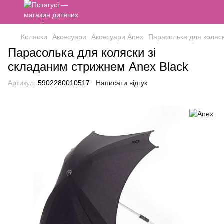
Коляски
Аксесуари
Аксесуари Anex
Парасолька для коляск
Парасолька для коляски зі
складаним стрижнем Anex Black
Артикул:
5902280010517
Написати відгук