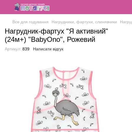
Все для годування
Нагрудники, фартухи, слинявчики
Нагру
Нагрудник-фартух "Я активний"
(24м+) "BabyOno", Рожевий
Артикул:
839
Написати відгук