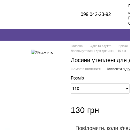
099 042-23-92
а
лог
и
Головна
Одяг та взуття
Брюки, 
Лосини утеплені для дівчинки, 110 см
Лосини утеплені для 
Немає в наявності
Написати відгу
Розмір
130 грн
Повідомити, коли з'яв