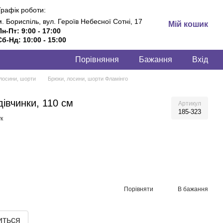
Графік роботи:
м. Бориспіль, вул. Героїв Небесної Сотні, 17
Мій кошик
Пн-Пт: 9:00 - 17:00
Сб-Нд: 10:00 - 15:00
Порівняння
Бажання
Вхід
лосини, шорти
Брюки, лосини, шорти Фламінго
дівчинки, 110 см
Артикул
185-323
к
Порівняти
В бажання
иться