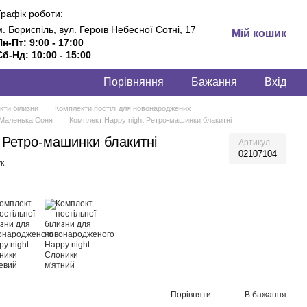
Графік роботи:
м. Бориспіль, вул. Героїв Небесної Сотні, 17
Мій кошик
Пн-Пт: 9:00 - 17:00
Сб-Нд: 10:00 - 15:00
Порівняння
Бажання
Вхід
кти білизни
Комплекти постілі для новонароджених
 Маленька Соня
Комплект Happy night Ретро-машинки блакитні
 Ретро-машинки блакитні
Артикул
02107104
к
Порівняти
В бажання