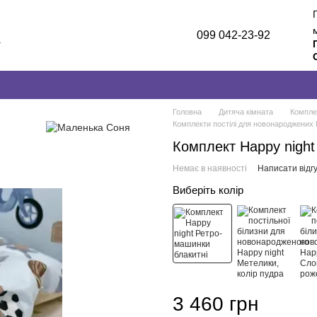
099 042-23-92
а
лог
и
Головна
Дитяча кімната
Компле
Комплекти постілі для новонароджених
Комплект Happy night
Немає в наявності
Написати відгу
Виберіть колір
3 460 грн