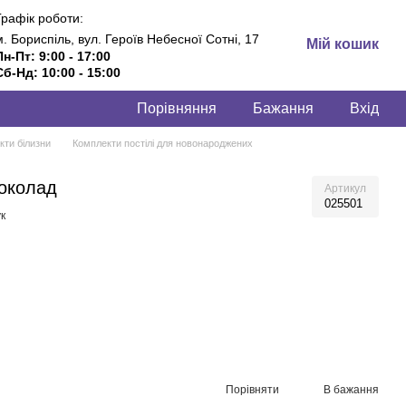
Графік роботи:
м. Бориспіль, вул. Героїв Небесної Сотні, 17
Мій кошик
Пн-Пт: 9:00 - 17:00
Сб-Нд: 10:00 - 15:00
Порівняння
Бажання
Вхід
кти білизни
Комплекти постілі для новонароджених
шоколад
Артикул
025501
к
Порівняти
В бажання