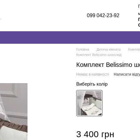
099 042-23-92
а
лог
и
Головна
Дитяча кімната
Компле
Комплект Belissimo шоколад
Комплект Belissimo 
Немає в наявності
Написати відгу
Виберіть колір
3 400 грн