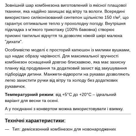
Зовнішній шар комбінезона виготовлений із якісної плащової
тканини, яка надійно захищає від вітру та вологи. Всередині
використано силіконізований синтепон щільністю 150 г/м², що
гарантує оптимальне тепло у прохолодну погоду. Внутрішня
підкладка з м’якого трикотажу (100% бавовна) створює
приємні тактильні відчуття та дозволяє ніжній шкірі малюка
"дихати".
Особливістю моделі є просторий капюшон із милими вушками,
що надає образу чарівності. Для максимальної зручності
комбінезон оснащений довгою блискавкою, яка має захисну
планку від продування та додатковий захист від закушування
підборіддя дитини. Манжети-відвороти на рукавах дозволяють
легко захистити ручки від вітру та холоду без додаткових
рукавичок.
Температурний режим
: від +5°C до +20°C – ідеальний
варіант для весни та осені.
А у поєднанні з конвертом можна використовувати і взимку.
Технічні характеристики:
Тип: демісезонний комбінезон для новонароджених