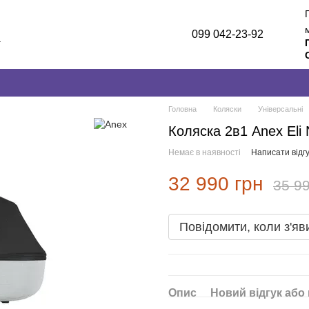
099 042-23-92
а
лог
и
Головна
Коляски
Універсальні
Коляска 2в1 Anex Eli N
Немає в наявності
Написати відгу
32 990 грн
35 99
Повідомити, коли з'яв
Опис
Новий відгук або