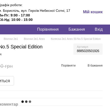
Графік роботи:
м. Бориспіль, вул. Героїв Небесної Сотні, 17
Мій кошик
Пн-Пт: 9:00 - 17:00
Сб-Нд: 10:00 - 15:00
Порівняння
Бажання
Вхід
Візочки 2в1
Візочки 2в1 Anex
Коляска 2в1 Anex Eli No.5 Special Edition
o.5 Special Edition
Артикул
8885020501926
к
0 грн
Порівняти
В бажання
иться
 коментар