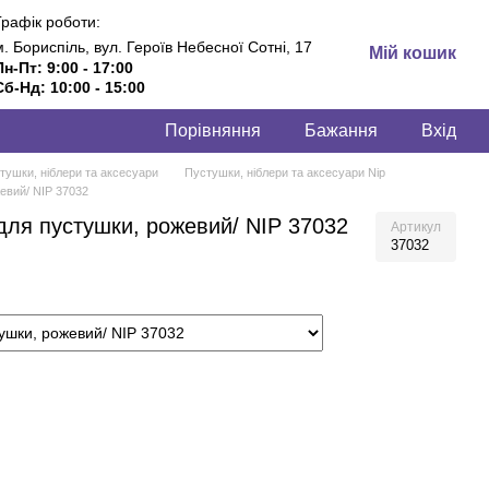
Графік роботи:
м. Бориспіль, вул. Героїв Небесної Сотні, 17
Мій кошик
Пн-Пт: 9:00 - 17:00
Сб-Нд: 10:00 - 15:00
Порівняння
Бажання
Вхід
тушки, ніблери та аксесуари
Пустушки, ніблери та аксесуари Nip
евий/ NIP 37032
для пустушки, рожевий/ NIP 37032
Артикул
37032