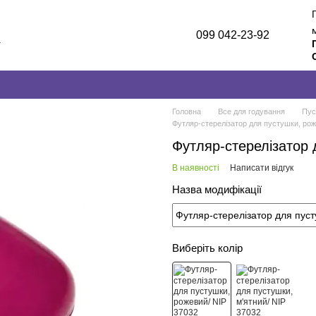
099 042-23-92
а
лог
и
Головна
Все для годування
Пус
Футляр-стерелізатор для пустушки, рож
Футляр-стерелізатор 
В наявності
Написати відгук
Назва модифікації
Виберіть колір