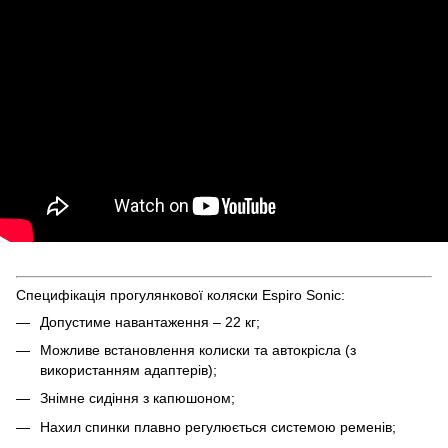
Специфікація прогулянкової коляски Espiro Sonic:
Допустиме навантаження – 22 кг;
Можливе встановлення колиски та автокрісла (з
використанням адаптерів);
Знімне сидіння з капюшоном;
Нахил спинки плавно регулюється системою ременів;