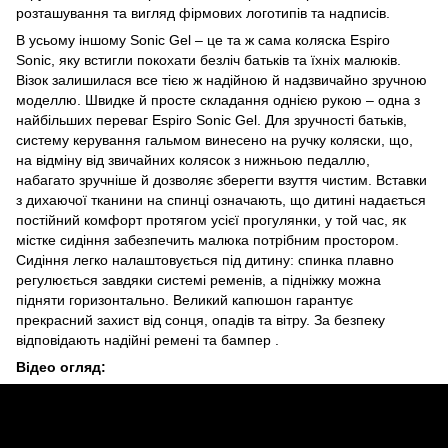
розташування та вигляд фірмових логотипів та надписів.
В усьому іншому Sonic Gel – це та ж сама коляска Espiro
Sonic, яку встигли покохати безліч батьків та їхніх малюків.
Візок залишилася все тією ж надійною й надзвичайно зручною
моделлю. Швидке й просте складання однією рукою – одна з
найбільших переваг Espiro Sonic Gel. Для зручності батьків,
систему керування гальмом винесено на ручку коляски, що,
на відміну від звичайних колясок з нижньою педаллю,
набагато зручніше й дозволяє зберегти взуття чистим. Вставки
з дихаючої тканини на спинці означають, що дитині надається
постійний комфорт протягом усієї прогулянки, у той час, як
містке сидіння забезпечить малюка потрібним простором.
Сидіння легко налаштовується під дитину: спинка плавно
регулюється завдяки системі ременів, а підніжку можна
підняти горизонтально. Великий капюшон гарантує
прекрасний захист від сонця, опадів та вітру. За безпеку
відповідають надійні ремені та бампер .
Відео огляд: