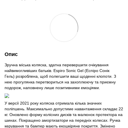
Опис
Зручна міська коляска, здатна перевершити очікування
найвимогливіших батьків. Espiro Sonic Gel (Еспіро Сонік
Гель) розроблена, щоб полегшити ваші щоденні клопоти. З
нею прогулянка перетвориться на захоплюючу та приємну
подорож, наповнену лише позитивними емоціями.
У версії 2021 року коляска отримала кілька значних
поліпшень. Максимально допустиме навантаження складає 22
кг. Оновлено форму колісних дисків та малюнок протектора на
шинах. Покращено амортизатори на передніх колесах. Ручка
керування та бампер мають екошкіряне покриття. Змінено