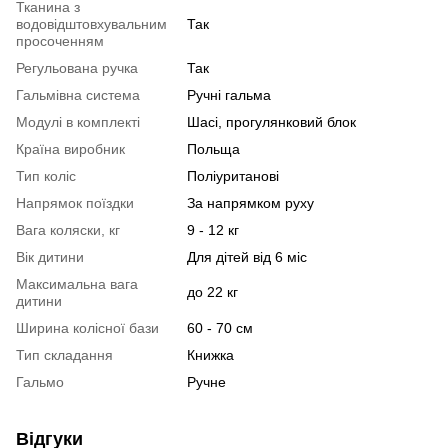
Тканина з
водовідштовхувальним
Так
просоченням
Регульована ручка
Так
Гальмівна система
Ручні гальма
Модулі в комплекті
Шасі, прогулянковий блок
Країна виробник
Польща
Тип коліс
Поліуританові
Напрямок поїздки
За напрямком руху
Вага коляски, кг
9 - 12 кг
Вік дитини
Для дітей від 6 міс
Максимальна вага
до 22 кг
дитини
Ширина колісної бази
60 - 70 см
Тип складання
Книжка
Гальмо
Ручне
Відгуки