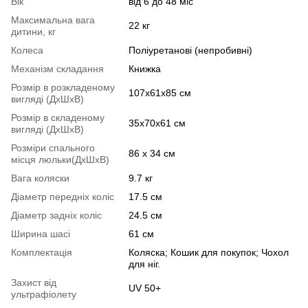
Вік
від 6 до 48 міс
Максимальна вага
22 кг
дитини, кг
Колеса
Поліуретанові (непробивні)
Механізм складання
Книжка
Розмір в розкладеному
107x61x85 см
вигляді (ДхШхВ)
Розмір в складеному
35x70x61 см
вигляді (ДхШхВ)
Розміри спального
86 х 34 см
місця люльки(ДхШхВ)
Вага коляски
9.7 кг
Діаметр передніх коліс
17.5 см
Діаметр задніх коліс
24.5 см
Ширина шасі
61 см
Комплектація
Коляска; Кошик для покупок; Чохол
для ніг.
Захист від
UV 50+
ультрафіолету