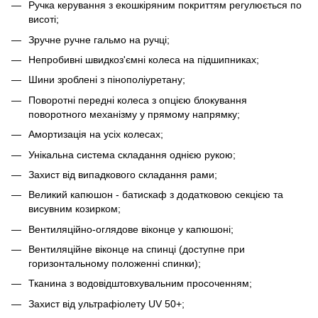
Ручка керування з екошкіряним покриттям регулюється по
висоті;
Зручне ручне гальмо на ручці;
Непробивні швидкоз'ємні колеса на підшипниках;
Шини зроблені з пінополіуретану;
Поворотні передні колеса з опцією блокування
поворотного механізму у прямому напрямку;
Амортизація на усіх колесах;
Унікальна система складання однією рукою;
Захист від випадкового складання рами;
Великий капюшон - батискаф з додатковою секцією та
висувним козирком;
Вентиляційно-оглядове віконце у капюшоні;
Вентиляційне віконце на спинці (доступне при
горизонтальному положенні спинки);
Тканина з водовідштовхувальним просоченням;
Захист від ультрафіолету UV 50+;