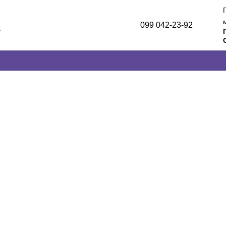
099 042-23-92
а
лог
и