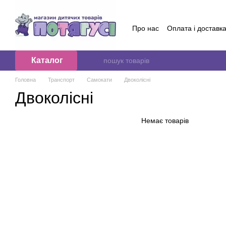
Перейти до основного контенту
Про нас
Оплата і доставк
Обмін та повернення
Контактна інформація
Б
Договір публичної оферт
Каталог
Відгуки про магазин
Головна
Транспорт
Самокати
Двоколісні
Двоколісні
Немає товарів