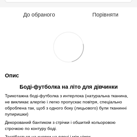
До обраного
Порівняти
Опис
Боді-футболка на літо для дівчинки
Трикотажна боді-футболка з интерлока (натуральна тканина,
не викликає алергію і легко пропускає повітря, спеціально
оброблена так, щоб з одного боку (лицьового) були тканинні
пупиришки)
Декорований бантиком з стрічки і обшитий кольоровою
строчкою по контуру боді.
Застібається на кнопки на плечі і між ніжок.