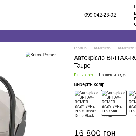
099 042-23-92
а
лог
и
Головна
Автокрісла
Автокрісла 
Автокрісло BRITAX-
Taupe
В наявності
Написати відгук
Виберіть колір
16 800 грн