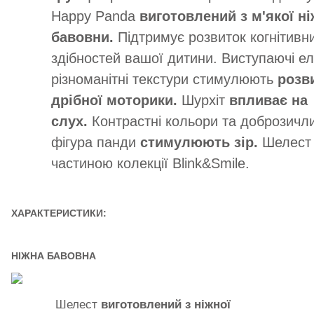
Happy Panda
виготовлений з м'якої ні
бавовни.
Підтримує розвиток когнітивн
здібностей вашої дитини. Виступаючі ел
різноманітні текстури стимулюють
розв
дрібної моторики.
Шурхіт
впливає на
слух.
Контрастні кольори та доброзичл
фігура панди
стимулюють зір.
Шелест
частиною колекції Blink&Smile.
ХАРАКТЕРИСТИКИ:
НІЖНА БАВОВНА
Шелест
виготовлений з ніжної