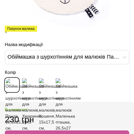
Пакунок малюка
Назва модифікації
Обіймашка з шурхотінням для малюків Панда, 20,5х15,5 см, BabyOno, арт. 1533
Колір
В наявності
230 грн