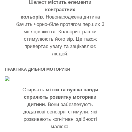
Шелест
містить елементи
контрастних
кольорів.
Новонароджена дитина
бачить чорно-біле протягом перших 3
місяців життя. Кольори іграшки
стимулюють його зір. Це також
привертає увагу та зацікавлює
людей.
ПРАКТИКА ДРІБНОЇ МОТОРИКИ
Стирчать
мітки та вушка панди
сприяють розвитку моторики
дитини.
Вони забезпечують
додаткові сенсорні стимули, які
розвивають когнітивні здібності
малюка.