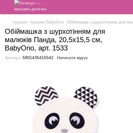
Іграшки
Іграшки BabyOno
Обіймашка з шурхотінням для мал
Обіймашка з шурхотінням для
малюків Панда, 20,5х15,5 см,
BabyOno, арт. 1533
Артикул:
5901435415542
Написати відгук